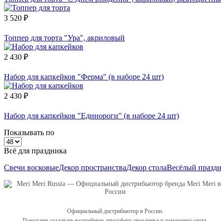
3 520 ₽
Топпер для торта "Ура", акриловый
2 430 ₽
Набор для капкейков "Ферма" (в наборе 24 шт)
2 430 ₽
Набор для капкейков "Единороги" (в наборе 24 шт)
Показывать по
Всё для праздника
Свечи восковые
Декор пространства
Декор стола
Весёлый празд
Официальный дистрибьютор в России.
Помогаем создавать волшебную атмосферу праздника и домашнего уюта.