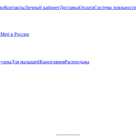
во
Контакты
Личный кабинет
Доставка
Оплата
Система лояльност
суары
Для малышей
Канцелярия
Распродажа