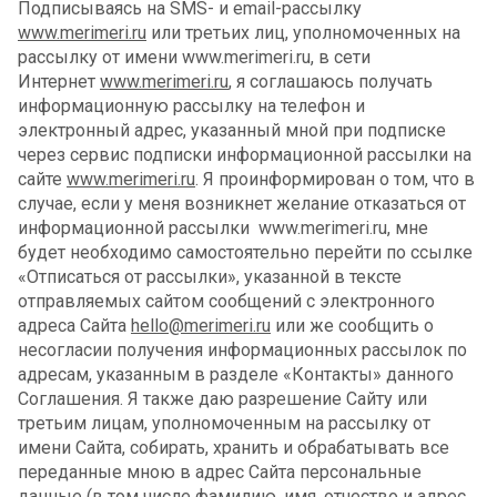
Подписываясь на SMS- и email-рассылку
www.merimeri.ru
или третьих лиц, уполномоченных на
рассылку от имени www.merimeri.ru, в сети
Интернет
www.merimeri.ru
, я соглашаюсь получать
информационную рассылку на телефон и
электронный адрес, указанный мной при подписке
через сервис подписки информационной рассылки на
сайте
www.merimeri.ru
. Я проинформирован о том, что в
случае, если у меня возникнет желание отказаться от
информационной рассылки www.merimeri.ru, мне
будет необходимо самостоятельно перейти по ссылке
«Отписаться от рассылки», указанной в тексте
отправляемых сайтом сообщений с электронного
адреса Сайта
hello@merimeri.ru
или же сообщить о
несогласии получения информационных рассылок по
адресам, указанным в разделе «Контакты» данного
Соглашения. Я также даю разрешение Сайту или
третьим лицам, уполномоченным на рассылку от
имени Сайта, собирать, хранить и обрабатывать все
переданные мною в адрес Сайта персональные
данные (в том числе фамилию, имя, отчество и адрес