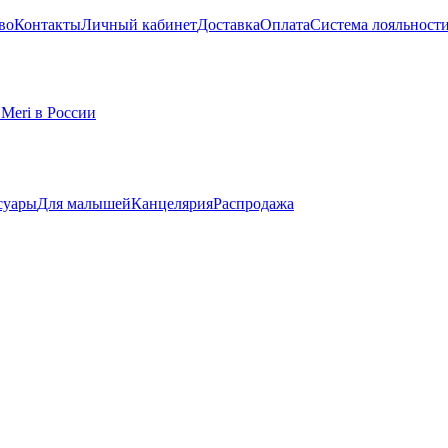
во
Контакты
Личный кабинет
Доставка
Оплата
Система лояльност
суары
Для малышей
Канцелярия
Распродажа