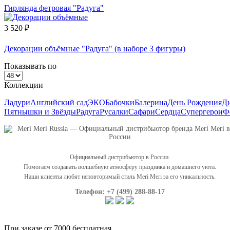
Гирлянда фетровая "Радуга"
3 520 ₽
Декорации объёмные "Радуга" (в наборе 3 фигуры)
Показывать по
Коллекции
Ладури
Английский сад
ЭКО
Бабочки
Балерина
День Рождения
Д
Пятнышки и Звёзды
Радуга
Русалки
Сафари
Сердца
Супергерои
Ф
Официальный дистрибьютор в России.
Помогаем создавать волшебную атмосферу праздника и домашнего уюта.
Наши клиенты любят неповторимый стиль Meri Meri за его уникальность.
Телефон: +7 (499) 288-88-17
При заказе от 7000 бесплатная