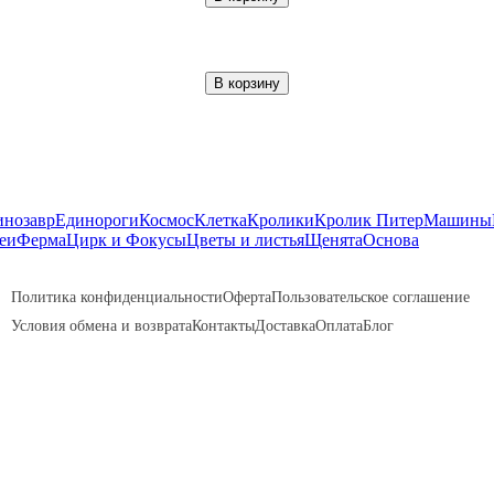
В корзину
инозавр
Единороги
Космос
Клетка
Кролики
Кролик Питер
Машины
еи
Ферма
Цирк и Фокусы
Цветы и листья
Щенята
Основа
Политика конфиденциальности
Оферта
Пользовательское соглашение
Условия обмена и возврата
Контакты
Доставка
Оплата
Блог