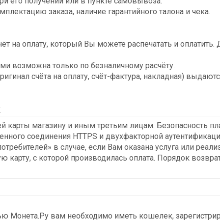
ри его получении или в пункте самовывоза.
мплектацию заказа, наличие гарантийного талона и чека.
т на оплату, который Вы можете распечатать и оплатить. 
ми возможна только по безналичному расчёту.
игинал счёта на оплату, счёт-фактура, накладная) выдаютс
y
й карты магазину и иным третьим лицам. Безопасность п
енного соединения HTTPS и двухфакторной аутентификации
потребителей» в случае, если Вам оказана услуга или реал
 карту, с которой производилась оплата. Порядок возврат
ю Монета.Ру вам необходимо иметь кошелек, зарегистрир