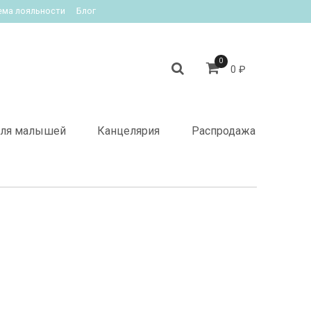
ема лояльности
Блог
0
0 ₽
ля малышей
Канцелярия
Распродажа