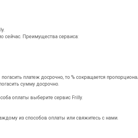
2
y.
о сейчас. Преимущества сервиса:
те погасить платеж досрочно, то % сокращается пропорцион
погасить сумму досрочно.
оба оплаты выберите сервис Frilly.
аждому из способов оплаты или свяжитесь с нами.