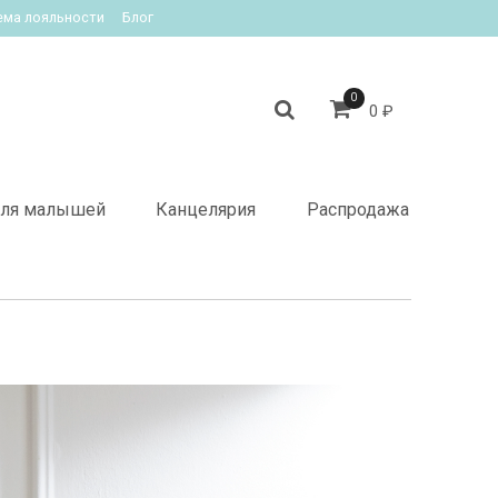
ема лояльности
Блог
0
0 ₽
ля малышей
Канцелярия
Распродажа