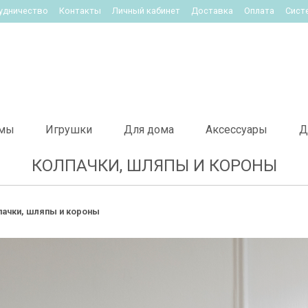
удничество
Контакты
Личный кабинет
Доставка
Оплата
Сист
мы
Игрушки
Для дома
Аксессуары
Д
КОЛПАЧКИ, ШЛЯПЫ И КОРОНЫ
пачки, шляпы и короны