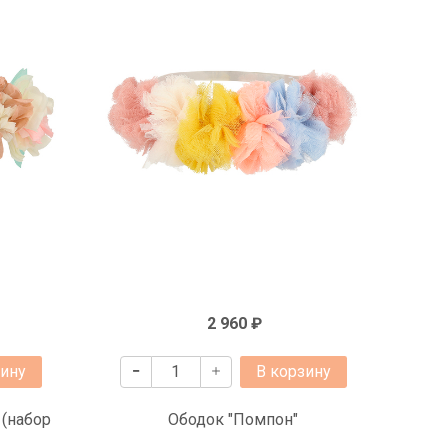
2 960 ₽
зину
В корзину
 (набор
Ободок "Помпон"