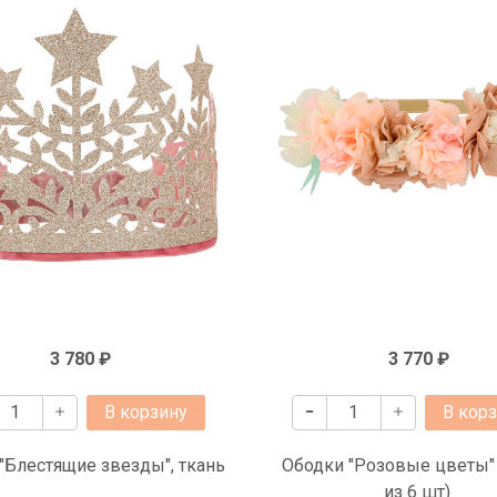
3 780 ₽
3 770 ₽
В корзину
В кор
"Блестящие звезды", ткань
Ободки "Розовые цветы"
из 6 шт)