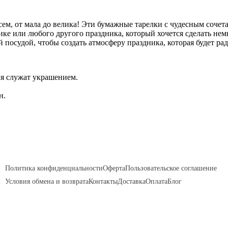
всем, от мала до велика! Эти бумажные тарелки с чудесным соче
ке или любого другого праздника, который хочется сделать нем
осудой, чтобы создать атмосферу праздника, которая будет радо
мя служат украшением.
н.
Политика конфиденциальности
Оферта
Пользовательское соглашение
Условия обмена и возврата
Контакты
Доставка
Оплата
Блог