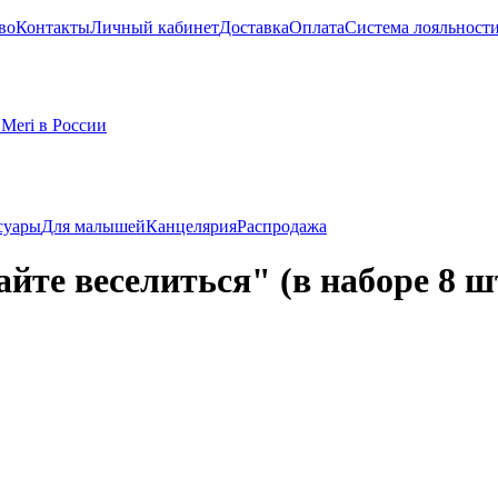
во
Контакты
Личный кабинет
Доставка
Оплата
Система лояльност
суары
Для малышей
Канцелярия
Распродажа
йте веселиться" (в наборе 8 ш