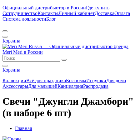
Официальный дистрибьютор в России
Где купить
Сотрудничество
Контакты
Личный кабинет
Доставка
Оплата
Система лояльности
Блог
Корзина
Корзина
Коллекции
Всё для праздника
Костюмы
Игрушки
Для дома
Аксессуары
Для малышей
Канцелярия
Распродажа
Свечи "Джунгли Джамбори"
(в наборе 6 шт)
Главная