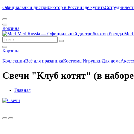
Официальный дистрибьютор в России
Где купить
Сотрудничест
Корзина
Корзина
Коллекции
Всё для праздника
Костюмы
Игрушки
Для дома
Аксес
Свечи "Клуб котят" (в наборе
Главная