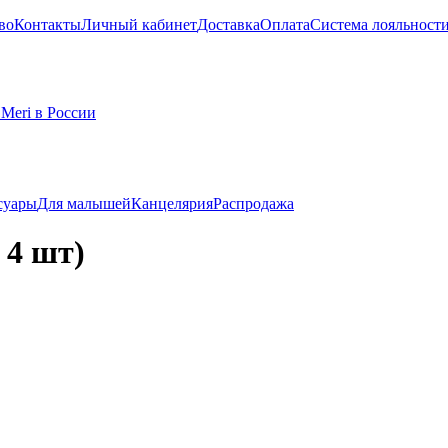
во
Контакты
Личный кабинет
Доставка
Оплата
Система лояльност
суары
Для малышей
Канцелярия
Распродажа
 4 шт)