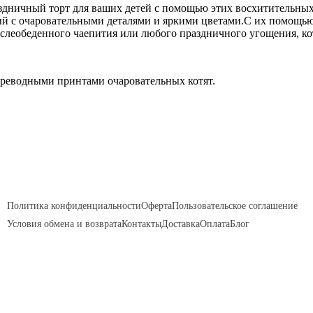
дничный торт для ваших детей с помощью этих восхитительных с
й с очаровательными деталями и яркими цветами.С их помощью 
послеобеденного чаепития или любого праздничного угощения, к
ереводными принтами очаровательных котят.
Политика конфиденциальности
Оферта
Пользовательское соглашение
Условия обмена и возврата
Контакты
Доставка
Оплата
Блог