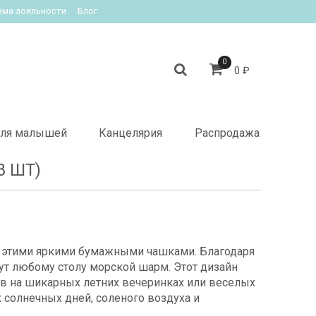
ема лояльности
Блог
0
0 ₽
ля малышей
Канцелярия
Распродажа
8 ШТ)
с этими яркими бумажными чашками. Благодаря
ут любому столу морской шарм. Этот дизайн
ов на шикарных летних вечеринках или веселых
х солнечных дней, соленого воздуха и