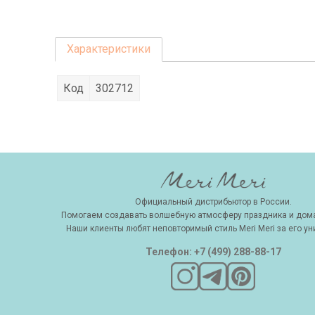
Характеристики
Код
302712
Официальный дистрибьютор в России.
Помогаем создавать волшебную атмосферу праздника и дома
Наши клиенты любят неповторимый стиль Meri Meri за его ун
Телефон: +7 (499) 288-88-17