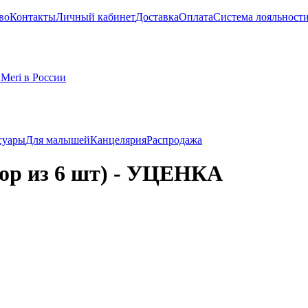
во
Контакты
Личный кабинет
Доставка
Оплата
Система лояльност
суары
Для малышей
Канцелярия
Распродажа
ор из 6 шт) - УЦЕНКА