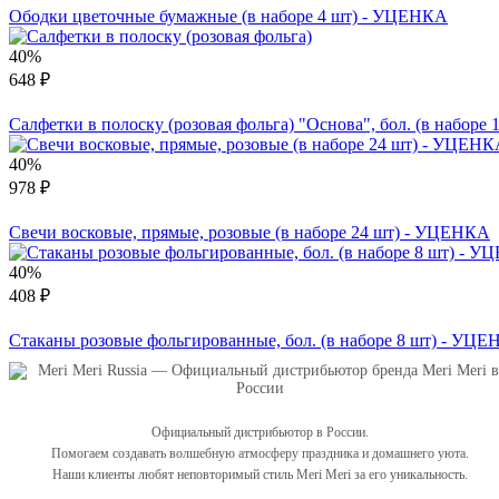
Ободки цветочные бумажные (в наборе 4 шт) - УЦЕНКА
40%
648 ₽
Салфетки в полоску (розовая фольга) "Основа", бол. (в набор
40%
978 ₽
Свечи восковые, прямые, розовые (в наборе 24 шт) - УЦЕНКА
40%
408 ₽
Стаканы розовые фольгированные, бол. (в наборе 8 шт) - УЦ
Официальный дистрибьютор в России.
Помогаем создавать волшебную атмосферу праздника и домашнего уюта.
Наши клиенты любят неповторимый стиль Meri Meri за его уникальность.