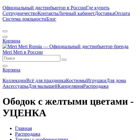
Официальный дистрибьютор в России
Где купить
Сотрудничество
Контакты
Личный кабинет
Доставка
Оплата
Система лояльности
Блог
Корзина
Корзина
Коллекции
Всё для праздника
Костюмы
Игрушки
Для дома
Аксессуары
Для малышей
Канцелярия
Распродажа
Ободок с желтыми цветами -
УЦЕНКА
Главная
Распродажа
Товары с особенностями