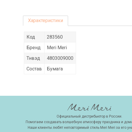
Характеристики
Код
283560
Бренд
Meri Meri
Тнвэд
4803009000
Состав
Бумага
Официальный дистрибьютор в России.
Помогаем создавать волшебную атмосферу праздника и дома
Наши клиенты любят неповторимый стиль Meri Meri за его ун