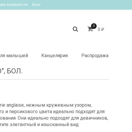
ема лояльности
Блог
0
0 ₽
ля малышей
Канцелярия
Распродажа
, БОЛ.
erie anglaise, нежным кружевным узором,
го и персикового цвета идеально подходят для
зования. Они идеально подходят для девичников,
тите элегантный и изысканный вид.