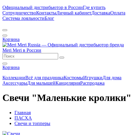
Официальный дистрибьютор в России
Где купить
Сотрудничество
Контакты
Личный кабинет
Доставка
Оплата
Система лояльности
Блог
Корзина
Корзина
Коллекции
Всё для праздника
Костюмы
Игрушки
Для дома
Аксессуары
Для малышей
Канцелярия
Распродажа
Свечи "Маленькие кролики"
Главная
ПАСХА
Свечи и топперы