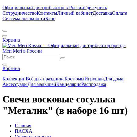
Официальный дистрибьютор в России
Где купить
Сотрудничество
Контакты
Личный кабинет
Доставка
Оплата
Система лояльности
Блог
Корзина
Корзина
Коллекции
Всё для праздника
Костюмы
Игрушки
Для дома
Аксессуары
Для малышей
Канцелярия
Распродажа
Свечи восковые сосулька
"Металик" (в наборе 16 шт)
Главная
ПАСХА
Свечи и топперы