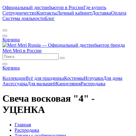
Официальный дистрибьютор в России
Где купить
Сотрудничество
Контакты
Личный кабинет
Доставка
Оплата
Система лояльности
Блог
Корзина
Корзина
Коллекции
Всё для праздника
Костюмы
Игрушки
Для дома
Аксессуары
Для малышей
Канцелярия
Распродажа
Свеча восковая "4" -
УЦЕНКА
Главная
Распродажа
Товары с особенностями