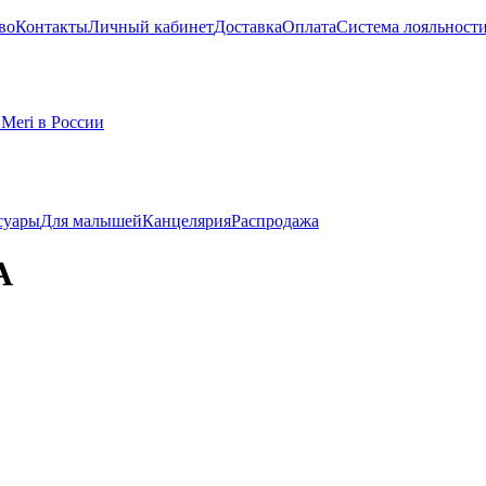
во
Контакты
Личный кабинет
Доставка
Оплата
Система лояльност
суары
Для малышей
Канцелярия
Распродажа
А