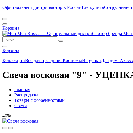
Официальный дистрибьютор в России
Где купить
Сотрудничест
Корзина
Корзина
Коллекции
Всё для праздника
Костюмы
Игрушки
Для дома
Аксес
Свеча восковая "9" - УЦЕНК
Главная
Распродажа
Товары с особенностями
Свечи
40%