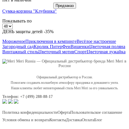
Предзаказ
Сумка-корзина "Клубника"
Показывать по
ДЕНЬ защиты детей -35%
Мороженое
Приключения в кемпинге
Весёлое настроение
Загородный сад
Кролик Питер
Феи
Вишенки
Цветочная поляна
Винтажный стиль
Цветочный мотив
Спорт
Цветочная лужайка
Официальный дистрибьютор в России.
Помогаем создавать волшебную атмосферу праздника и домашнего уюта.
Наши клиенты любят неповторимый стиль Meri Meri за его уникальность.
Телефон: +7 (499) 288-88-17
Политика конфиденциальности
Оферта
Пользовательское соглашение
Условия обмена и возврата
Контакты
Доставка
Оплата
Блог