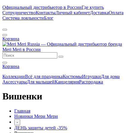
Официальный дистрибьютор в России
Где купить
Сотрудничество
Контакты
Личный кабинет
Доставка
Оплата
Система лояльности
Блог
Корзина
Корзина
Коллекции
Всё для праздника
Костюмы
Игрушки
Для дома
Аксессуары
Для малышей
Канцелярия
Распродажа
Вишенки
Главная
Новинки Мери Мери
-
ДЕНЬ защиты детей -35%