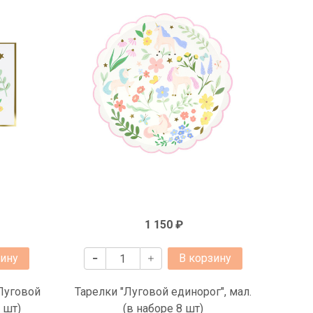
1 150 ₽
зину
В корзину
Луговой
Тарелки "Луговой единорог", мал.
 шт)
(в наборе 8 шт)