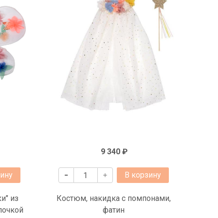
9 340 ₽
зину
В корзину
и" из
Костюм, накидка с помпонами,
лочкой
фатин