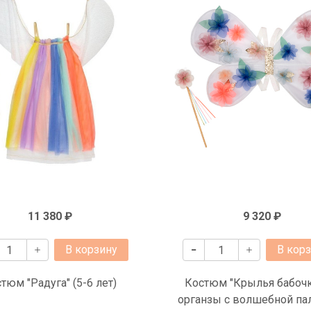
11 380 ₽
9 320 ₽
В корзину
В кор
тюм "Радуга" (5-6 лет)
Костюм "Крылья бабочк
органзы с волшебной па