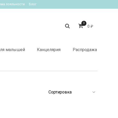
ема лояльности
Блог
0
0 ₽
ля малышей
Канцелярия
Распродажа