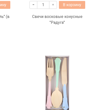
зину
В корзину
ь" (в
Свечи восковые конусные
"Радуга"