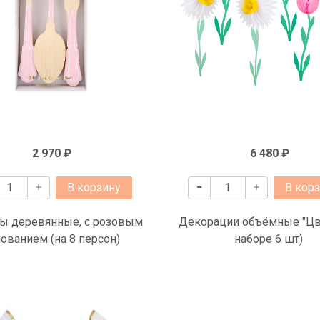
2 970 ₽
6 480 ₽
В корзину
В кор
ы деревянные, с розовым
Декорации объёмные "Цв
ованием (на 8 персон)
наборе 6 шт)