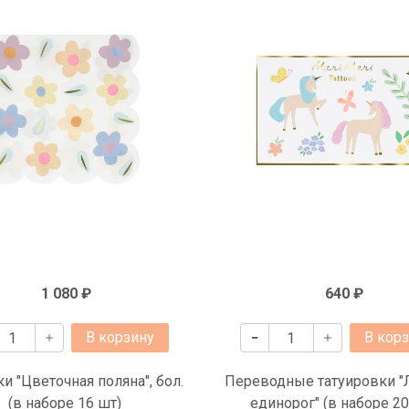
1 080 ₽
640 ₽
В корзину
В кор
и "Цветочная поляна", бол.
Переводные татуировки "
(в наборе 16 шт)
единорог" (в наборе 20