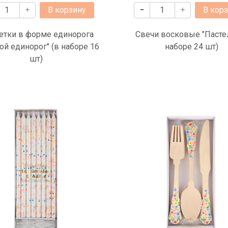
В корзину
В кор
етки в форме единорога
Свечи восковые "Пастел
ой единорог" (в наборе 16
наборе 24 шт)
шт)