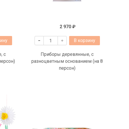
2 970 ₽
зину
В корзину
, с
Приборы деревянные, с
персон)
разноцветным основанием (на 8
персон)