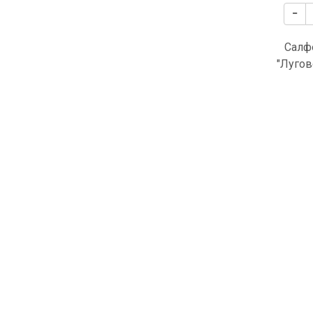
Салф
"Лугов